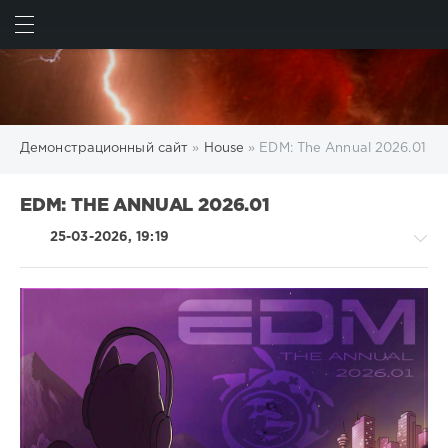
ИСКАТЬ
ВОЙТИ
Демонстрационный сайт
»
House
» EDM: The Annual 2026.01
EDM: THE ANNUAL 2026.01
25-03-2026, 19:19
House
/
Electronic
/
Electro
/