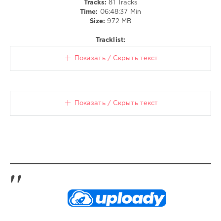
Tracks:
81 Tracks
And
Time:
06:48:37 Min
Elle
Size:
972 MB
Hollis
,
Melsen
,
Tracklist:
Martin
Garrix
,
Показать / Скрыть текст
Lv
And
Lucas
Verse
,
Peace
Показать / Скрыть текст
Frog
,
Jan
Wayne