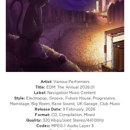
Techno
/
Pop
/
Dance
/
Club/
Disco
levelsound
109
0
EDM
,
Artist:
Various Performers
The
Title:
EDM: The Annual 2026.01
Annual
,
Label:
Navigation Music Content
2026
,
Style:
Electropop, Groove, Future House, Progressive,
Bawrut
Mainstage, Big Room, Rave Sound, UK Garage, Club Music
And
Release Date:
9 February, 2026
Tlkr
,
Format:
CD, Compilation, Mixed
Roy
Quality:
320 Kbps/Joint Stereo/44100Hz
Stroebel
,
Codec:
MPEG-1 Audio Layer 3
Neverglow