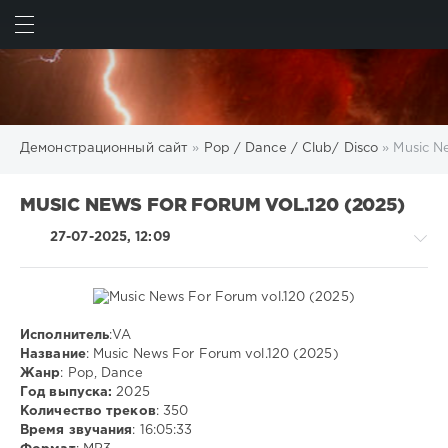
ИСКАТЬ
ВОЙТИ
Демонстрационный сайт
»
Pop / Dance / Club/ Disco
» Music N
MUSIC NEWS FOR FORUM VOL.120 (2025)
27-07-2025, 12:09
Исполнитель
:VA
Pop
Название
: Music News For Forum vol.120 (2025)
/
Жанр
: Pop, Dance
Dance
Год выпуска:
2025
/
Количество треков
: 350
Club/
Время звучания
: 16:05:33
Disco