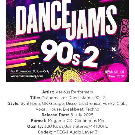
Disco
/
Techno
/
House
/
Electronic
/
Electro
levelsound
237
0
Mastermix
,
Artist:
Various Performers
Grandmaster
Title:
Grandmaster Dance Jams: 90s 2
Dance
Style:
Synthpop, UK Garage, Disco, Electronica, Funky, Club,
Jams
,
Vocal, House, Breakbeat, Techno
90s
,
Release Date:
8 July 2025
Mastermix
Format:
Megamix CD, Continuous Mix
Music
,
Quality:
320 Kbps/Joint Stereo/44100Hz
Grandmaster
,
Codec:
MPEG-1 Audio Layer 3
Alison