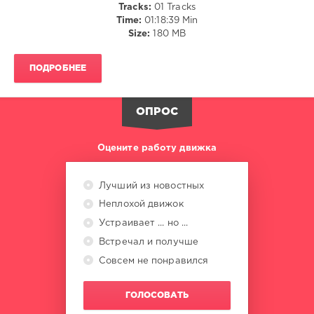
Tracks:
01 Tracks
Limerick
,
Time:
01:18:39 Min
Faithless
,
Size:
180 MB
Corona
,
Culture
Beat.
ПОДРОБНЕЕ
Dave
Evans
,
Gary
ОПРОС
Gee
,
Mixed
,
Expletive
Оцените работу движка
Free
Лучший из новостных
Неплохой движок
Устраивает ... но ...
Встречал и получше
Совсем не понравился
ГОЛОСОВАТЬ