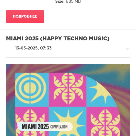
Size:
885 MB
House
,
Mauro
Vetter
,
ПОДРОБНЕЕ
Ms
Pika
,
Taranco
,
Trembow
,
MIAMI 2025 (HAPPY TECHNO MUSIC)
Tito
Jara
,
13-05-2025, 07:33
Vito
Beto
House
/
Techno
/
Electronic
/
Electro
levelsound
298