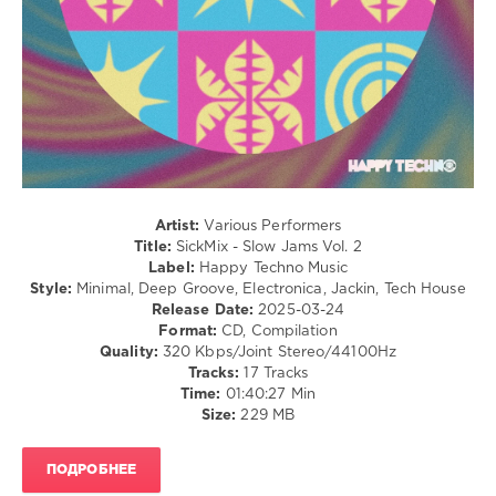
0
Happy
Techno
Music
,
Lexlay
,
Francis
Davila
,
Timo
Tapani
,
Artist:
Various Performers
Andres
Title:
SickMix - Slow Jams Vol. 2
Matheus
,
Label:
Happy Techno Music
Dutari
,
Style:
Minimal, Deep Groove, Electronica, Jackin, Tech House
Handek
,
Release Date:
2025-03-24
Hennry
,
Format:
CD, Compilation
Taranco
,
Quality:
320 Kbps/Joint Stereo/44100Hz
2Lovers
,
Tracks:
17 Tracks
Alex
Time:
01:40:27 Min
Lago
,
Size:
229 MB
Shitake
,
LOBO
MIRO
,
ПОДРОБНЕЕ
Skyhell
,