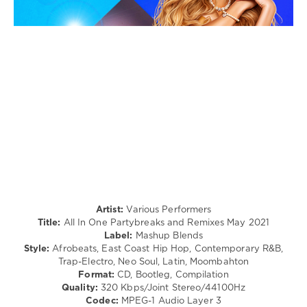
/
Latino
/
Ragga
/
Cubaton
/
Dancehal
/
Bachata
/
R'n'B
/
Soul
/
Rap
Artist:
Various Performers
/
Title:
All In One Partybreaks and Remixes May 2021
Hip
Label:
Mashup Blends
Hop
Style:
Afrobeats, East Coast Hip Hop, Contemporary R&B,
Trap-Electro, Neo Soul, Latin, Moombahton
levelsound
Format:
CD, Bootleg, Compilation
326
Quality:
320 Kbps/Joint Stereo/44100Hz
Codec:
MPEG-1 Audio Layer 3
0