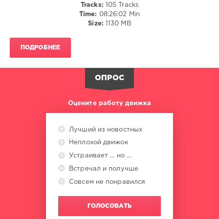
Tracks:
105 Tracks
Time:
08:26:02 Min
All
Size:
1130 MB
In
One
,
Partybreaks
ПОДРОБНЕЕ
and
Remixes
,
May
ОПРОС
2021
,
Mashup
Blends
,
Оцените работу движка
Kim
Appleby
,
The
Лучший из новостных
Isley
Неплохой движок
Brothers
,
The
Устраивает ... но ...
Ronettes
,
Встречал и получше
The
Совсем не понравился
Scene
Kings
,
Thelma
ГОЛОСОВАТЬ
Houston
,