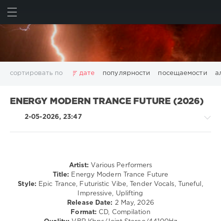
ИСКАТЬ
ВОЙТИ
сортировать по
дате
популярности
посещаемости
а
2025
2026
AV8 Records
Beatport
Beatport Music
ENERGY MODERN TRANCE FUTURE (2026)
California
Chillout
Club
Dance
David Guetta
2-05-2026, 23:47
Disco
DJ SickMix
DMC Records
Downtempo
Electro
Electronic
FLAC
Hip-Hop
House
Lounge
LW Recordings
Mastermix
Mastermix Music
Mixinit
MP3
Nothing But Records
Pop
Rap
RnB
Rock
Artist:
Various Performers
Trance,Psychedelic
San Francisco
SickMix
Top 100
Trance
Title:
Energy Modern Trance Future
(Psy)
Style:
Epic Trance, Futuristic Vibe, Tender Vocals, Tuneful,
Warner Music Group
World Play Club Re-Work
/
Impressive, Uplifting
X5 Music Group
Zhyk Group
Поп
Шансон
Goa
Release Date:
2 May, 2026
Показать все теги
Format:
CD, Compilation
levelsound