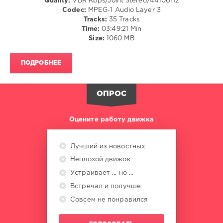
Quality:
VBR Kbps/Joint Stereo/44100Hz
77
Codec:
MPEG-1 Audio Layer 3
0
Tracks:
35 Tracks
Time:
03:49:21 Min
Energy
Size:
1060 MB
Modern
,
Trance
ПОДРОБНЕЕ
Future
,
Zhyk
Group
,
ОПРОС
Yaroslav
Kulikov
,
Ronski
Оцените работу движка
Speed
,
Eryon
Stocker
,
Лучший из новостных
Steve
Неплохой движок
Allen
,
Sweet
Устраивает ... но ...
Euphoria
,
Встречал и получше
John
Askew
,
Совсем не понравился
Dj
Shah
,