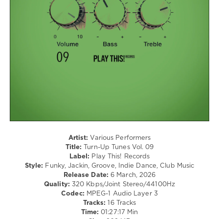
Club/
Disco
levelsound
124
0
Play
This
Records
,
Turn-
Up
Tunes
,
Maty
Artist:
Various Performers
Badini
,
Title:
Turn-Up Tunes Vol. 09
LeoK
,
Label:
Play This! Records
Kritik
Style:
Funky, Jackin, Groove, Indie Dance, Club Music
(SA)
,
Release Date:
6 March, 2026
Marco
Quality:
320 Kbps/Joint Stereo/44100Hz
Molina
,
Codec:
MPEG-1 Audio Layer 3
Max
Tracks:
16 Tracks
Evans
,
Time:
01:27:17 Min
Peter