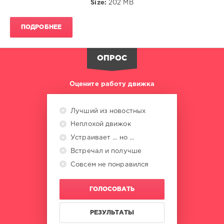
Size:
202 MB
Aria
,
Max
Fishler
,
ПОДРОБНЕЕ
The
Doberman
Club
,
ОПРОС
Omawav
,
Scoff
Boys
,
Оцените работу движка
Ricky
Montana
,
Simone
Лучший из новостных
Candelori
Неплохой движок
Устраивает ... но ...
Встречал и получше
Совсем не понравился
ГОЛОСОВАТЬ
РЕЗУЛЬТАТЫ