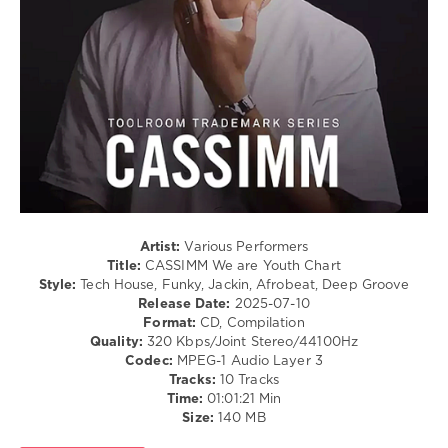
levelsound
170
0
CASSIMM
,
We
are
Youth
Chart
,
Chart
,
DJ
Artist:
Various Performers
Charts
,
Title:
CASSIMM We are Youth Chart
Alaia
Style:
Tech House, Funky, Jackin, Afrobeat, Deep Groove
and
Release Date:
2025-07-10
Gallo
,
Format:
CD, Compilation
Claus
Quality:
320 Kbps/Joint Stereo/44100Hz
Casper
,
Codec:
MPEG-1 Audio Layer 3
Crusy
,
Tracks:
10 Tracks
Karretero
,
Time:
01:01:21 Min
Hatiras
,
Size:
140 MB
Nathalie
Duchene
,