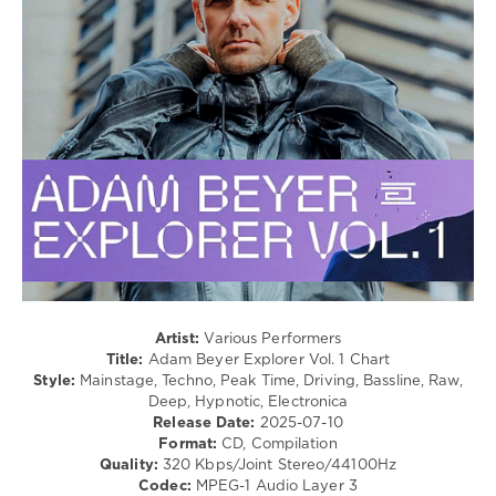
/
Electro
levelsound
185
0
Adam
Beyer
Explorer
,
Chart
,
DJ
Charts
,
Coco
Francavilla
,
Artist:
Various Performers
Innellea
,
Title:
Adam Beyer Explorer Vol. 1 Chart
Script
,
Style:
Mainstage, Techno, Peak Time, Driving, Bassline, Raw,
Radio
Deep, Hypnotic, Electronica
Slave
,
Release Date:
2025-07-10
Nathalie
Format:
CD, Compilation
Duchene
,
Quality:
320 Kbps/Joint Stereo/44100Hz
Rafael
Codec:
MPEG-1 Audio Layer 3
Cerato
,