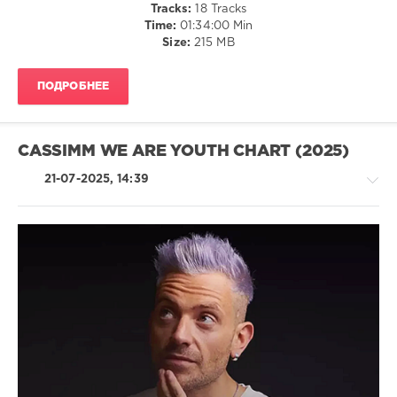
Tracks:
18 Tracks
Laherte
Time:
01:34:00 Min
Size:
215 MB
ПОДРОБНЕЕ
CASSIMM WE ARE YOUTH CHART (2025)
21-07-2025, 14:39
House
/
Pop
/
Dance
/
Club/
Disco