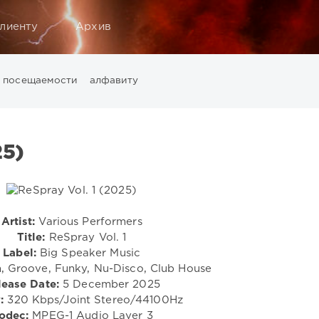
лиенту
Архив
посещаемости
алфавиту
Music
California
Chillout
Club
Dance
David Guetta
Di
ounge
LW Recordings
Mastermix
Mastermix Music
Mixinit
25)
Warner Music Group
World Play Club Re-Work
X5 Music G
Artist:
Various Performers
Title:
ReSpray Vol. 1
Label:
Big Speaker Music
, Groove, Funky, Nu-Disco, Club House
lease Date:
5 December 2025
:
320 Kbps/Joint Stereo/44100Hz
odec:
MPEG-1 Audio Layer 3