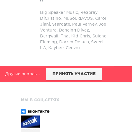
0
Big Speaker Music
,
ReSpray
,
DiCristino
,
MuSol
,
dAVOS
,
Carol
Jiani
,
Stardate
,
Paul Varney
,
Joe
Ventura
,
Dancing Divaz
,
Bergwall
,
That Kid Chris
,
Sulene
Fleming
,
Darren Deluca
,
Sweet
LA
,
Kaybee
,
Ceevox
Другие опросы...
ПРИНЯТЬ УЧАСТИЕ
МЫ В СОЦ.СЕТЯХ