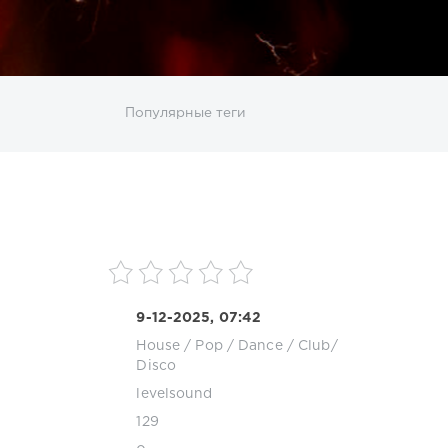
ИСКАТЬ
Популярные теги
sco
DJ SickMix
DMC Records
Downtempo
MP3
Nothing But Records
Pop
Rap
RnB
roup
Zhyk Group
Поп
Шансон
9-12-2025, 07:42
House
/
Pop / Dance / Club/
Disco
levelsound
129