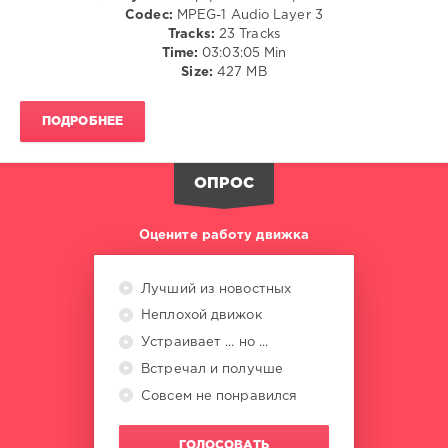
Codec:
MPEG-1 Audio Layer 3
Minimal
Tracks:
23 Tracks
and
Time:
03:03:05 Min
Techno
,
Size:
427 MB
Lucidflow
Records
,
Helmut
ПОДРОБНЕЕ
Ebritsch
,
Tim
Kossmann
,
ОПРОС
Dip
,
D.
Diggler
,
Оцените работу движка
Dub
Taylor
,
Reckreator
,
Лучший из новостных
Mielafon
Неплохой движок
Устраивает ... но ...
Встречал и получше
Совсем не понравился
ГОЛОСОВАТЬ