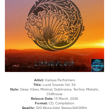
/
Electro
/
Techno
/
Ambient
/
Downtempo
levelsound
133
0
Lucid
Sounds
,
A
Fine
Artist:
Various Performers
and
Title:
Lucid Sounds Vol. 54
Deep
Style:
Deep Vibes, Minimal, Dubtronica, Techno, Melodic,
Sonic
Chillhouse
Flow
,
Release Date:
13 March, 2026
Club
Format:
CD, Compilation
House
,
Quality:
320 Kbps/Joint Stereo/44100Hz
Electro
,