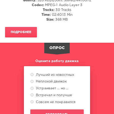
Quality:
320 Kbps/Joint Stereo/44100Hz
/
Codec:
MPEG-1 Audio Layer 3
House
Tracks:
30 Tracks
Time:
02:40:13 Min
levelsound
Size:
368 MB
140
0
ПОДРОБНЕЕ
Metropolitan
Recordings
,
ОПРОС
Metropolitan
Housewaves
,
Re-
Оцените работу движка
Tide
,
Tape
One
,
Лучший из новостных
Fond8
,
Неплохой движок
Steff
Daxx
,
Устраивает ... но ...
Simone
Встречал и получше
Rizzuto
,
CHERIAN
,
Совсем не понравился
WAND7R
,
Francesco