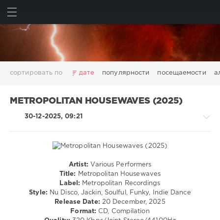
ИСКАТЬ
ВОЙТИ
сортировать по
дате
популярности
посещаемости
а
2025
2026
AV8 Records
Beatport
Beatport Music
METROPOLITAN HOUSEWAVES (2025)
California
Chillout
Club
Dance
David Guetta
30-12-2025, 09:21
Disco
DJ SickMix
DMC Records
Downtempo
Electro
Electronic
FLAC
Hip-Hop
House
Lounge
LW Recordings
Mastermix
Mastermix Music
Mixinit
MP3
Nothing But Records
Pop
Rap
RnB
Rock
Artist:
Various Performers
Pop
San Francisco
SickMix
Top 100
Trance
Title:
Metropolitan Housewaves
/
Label:
Metropolitan Recordings
Warner Music Group
World Play Club Re-Work
Dance
Style:
Nu Disco, Jackin, Soulful, Funky, Indie Dance
X5 Music Group
Zhyk Group
Поп
Шансон
/
Release Date:
20 December, 2025
Club/
Показать все теги
Format:
CD, Compilation
Disco