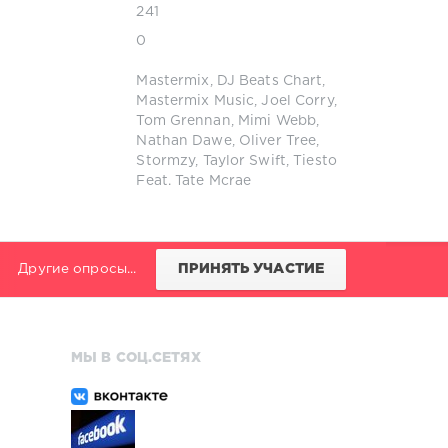
241
0
Mastermix
,
DJ Beats Chart
,
Mastermix Music
,
Joel Corry
,
Tom Grennan
,
Mimi Webb
,
Nathan Dawe
,
Oliver Tree
,
Stormzy
,
Taylor Swift
,
Tiesto
Feat. Tate Mcrae
Другие опросы...
ПРИНЯТЬ УЧАСТИЕ
МЫ В СОЦ.СЕТЯХ