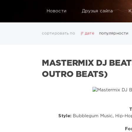
Новости
Друзья сайта
К
сортировать по
дате
популярности
2025
2026
AV8 Records
Beatport
Beatport 
Electro
Electronic
FLAC
Hip-Hop
House
L
MASTERMIX DJ BEAT
Rock
San Francisco
SickMix
Top 100
Trance
Показать все теги
OUTRO BEATS)
T
Style:
Bubblegum Music, Hip-Hop
Fo