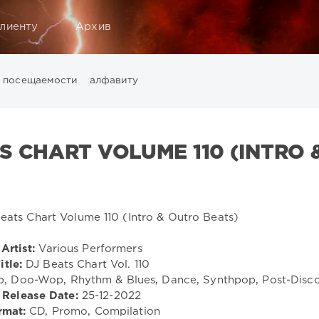
лиенту
Архив
посещаемости
алфавиту
Music
California
Chillout
Club
Dance
David Guetta
Di
ounge
LW Recordings
Mastermix
Mastermix Music
Mixinit
S CHART VOLUME 110 (INTRO 
Warner Music Group
World Play Club Re-Work
X5 Music G
Artist:
Various Performers
itle:
DJ Beats Chart Vol. 110
, Doo-Wop, Rhythm & Blues, Dance, Synthpop, Post-Disc
Release Date:
25-12-2022
rmat:
CD, Promo, Compilation