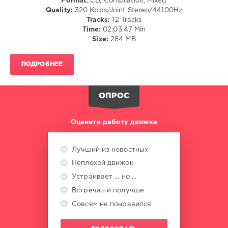
Format:
CD, Compilation, Mixed
127
Quality:
320 Kbps/Joint Stereo/44100Hz
0
Tracks:
12 Tracks
Time:
02:03:47 Min
SounEmot
,
Size:
284 MB
A
Reverie
ПОДРОБНЕЕ
Trance
,
Episode
,
SounEmot
ОПРОС
State
,
Evil
Shadow
,
Оцените работу движка
Iberian
,
Masaru
Hinaiji
,
Лучший из новостных
Kayumai
,
Неплохой движок
Grande
Piano
,
Устраивает ... но ...
Focusing
,
Встречал и получше
Jef
Karlen
,
Совсем не понравился
Hiddeminside
,
Mario