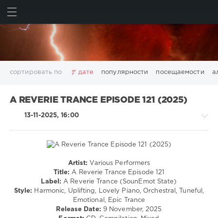
ИСКАТЬ
ВОЙТИ
сортировать по
дате
популярности
посещаемости
а
2025
2026
AV8 Records
Beatport
Beatport Music
A REVERIE TRANCE EPISODE 121 (2025)
California
Chillout
Club
Dance
David Guetta
13-11-2025, 16:00
Disco
DJ SickMix
DMC Records
Downtempo
Electro
Electronic
FLAC
Hip-Hop
House
Lounge
LW Recordings
Mastermix
Mastermix Music
Mixinit
MP3
Nothing But Records
Pop
Rap
RnB
Rock
Artist:
Various Performers
Trance,Psychedelic
San Francisco
SickMix
Top 100
Trance
Title:
A Reverie Trance Episode 121
(Psy)
Label:
A Reverie Trance (SounEmot State)
Warner Music Group
World Play Club Re-Work
/
Style:
Harmonic, Uplifting, Lovely Piano, Orchestral, Tuneful,
X5 Music Group
Zhyk Group
Поп
Шансон
Goa
Emotional, Epic Trance
Показать все теги
Release Date:
9 November, 2025
levelsound