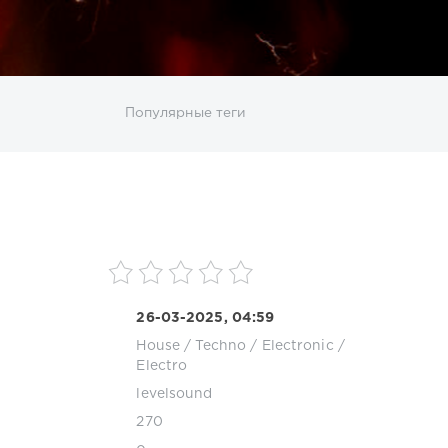
ИСКАТЬ
Популярные теги
sco
DJ SickMix
DMC Records
Downtempo
MP3
Nothing But Records
Pop
Rap
RnB
roup
Zhyk Group
Поп
Шансон
26-03-2025, 04:59
House
/
Techno
/
Electronic /
Electro
levelsound
270