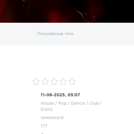
ИСКАТЬ
Популярные теги
sco
DJ SickMix
DMC Records
Downtempo
MP3
Nothing But Records
Pop
Rap
RnB
roup
Zhyk Group
Поп
Шансон
11-08-2025, 05:07
House
/
Pop / Dance / Club/
Disco
levelsound
177