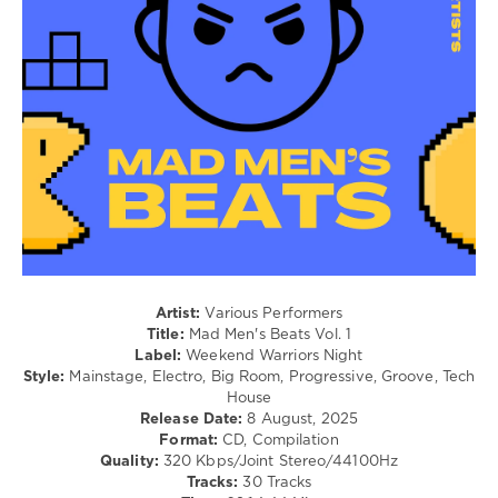
Club/
Disco
levelsound
176
0
Weekend
Warriors
Night
,
Mad
Mens
Beats
,
Eddie
Artist:
Various Performers
Thoneick
,
Title:
Mad Men's Beats Vol. 1
Nicky
Label:
Weekend Warriors Night
Jones
,
Style:
Mainstage, Electro, Big Room, Progressive, Groove, Tech
Young
House
Rebels
,
Release Date:
8 August, 2025
Francesco
Format:
CD, Compilation
Diaz
,
Quality:
320 Kbps/Joint Stereo/44100Hz
Enrico
Tracks:
30 Tracks
Serrasto
,