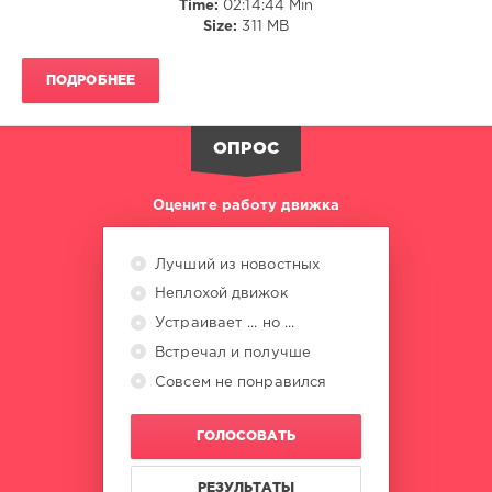
Time:
02:14:44 Min
Neurolyze
,
Size:
311 MB
DJ
Skywalk
,
Jaques
ПОДРОБНЕЕ
Le
Noir
,
Deep
ОПРОС
Rence
,
Lora
Norton
,
Оцените работу движка
Seumas
Norv
,
DBN
,
Лучший из новостных
Mosimann
Неплохой движок
Устраивает ... но ...
Встречал и получше
Совсем не понравился
ГОЛОСОВАТЬ
РЕЗУЛЬТАТЫ