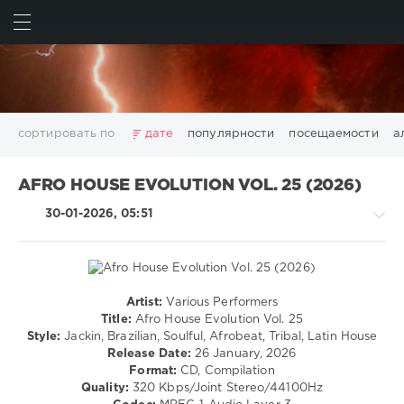
ИСКАТЬ
ВОЙТИ
сортировать по
дате
популярности
посещаемости
а
2025
2026
AV8 Records
Beatport
Beatport Music
AFRO HOUSE EVOLUTION VOL. 25 (2026)
California
Chillout
Club
Dance
David Guetta
30-01-2026, 05:51
Disco
DJ SickMix
DMC Records
Downtempo
Electro
Electronic
FLAC
Hip-Hop
House
Lounge
LW Recordings
Mastermix
Mastermix Music
Mixinit
MP3
Nothing But Records
Pop
Rap
RnB
Rock
Artist:
Various Performers
House
San Francisco
SickMix
Top 100
Trance
Title:
Afro House Evolution Vol. 25
/
Style:
Jackin, Brazilian, Soulful, Afrobeat, Tribal, Latin House
Warner Music Group
World Play Club Re-Work
Techno
Release Date:
26 January, 2026
X5 Music Group
Zhyk Group
Поп
Шансон
/
Format:
CD, Compilation
Electronic
Показать все теги
Quality:
320 Kbps/Joint Stereo/44100Hz
/