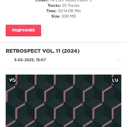
Codec:
MPEG-1 Audio Layer 3
Electro
Tracks:
25 Tracks
Time:
02:14:08 Min
levelsound
Size:
308 MB
133
0
ПОДРОБНЕЕ
Afro
House
Evolution
,
RETROSPECT VOL. 11 (2024)
LW
Recordings
,
5-02-2025, 15:07
Truce
,
Greg
Cerrone
,
Peet
(LB)
,
RAMA7
,
House
Patrícia
/
Faria
,
Techno
Ike
/
Kawaguchi
,
Electronic
Sinvergüenza
,
/
Tiago
Electro