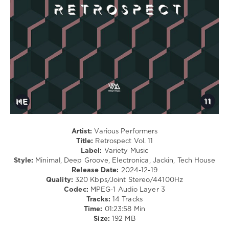
Dima
,
levelsound
M.
299
Rodriguez
,
Jorge
0
De
Silva
,
Retrospect
,
Kaax
,
Variety
Wilo
,
Music
,
Eric
Caal
,
Faria
,
Stefano
Martina
Noferini
,
Budde
Special
Delivery
,
Artist:
Various Performers
Timid
Title:
Retrospect Vol. 11
Boy
,
Label:
Variety Music
Andrew
Style:
Minimal, Deep Groove, Electronica, Jackin, Tech House
McDonnell
,
Release Date:
2024-12-19
Gabriel
Quality:
320 Kbps/Joint Stereo/44100Hz
Sordo
,
Codec:
MPEG-1 Audio Layer 3
Sinvergüenza
,
Tracks:
14 Tracks
Robin
Time:
01:23:58 Min
Fett
,
Size:
192 MB
Andrew