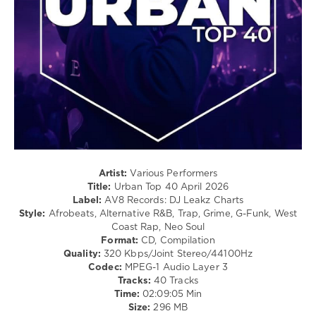
Bachata
/
Rap
/
Hip
Hop
/
R'n'B
/
Soul
levelsound
84
Artist:
Various Performers
Title:
Urban Top 40 April 2026
0
Label:
AV8 Records: DJ Leakz Charts
Style:
Afrobeats, Alternative R&B, Trap, Grime, G-Funk, West
Urban
Coast Rap, Neo Soul
Top
Format:
CD, Compilation
40
,
Quality:
320 Kbps/Joint Stereo/44100Hz
April
Codec:
MPEG-1 Audio Layer 3
2026
,
Tracks:
40 Tracks
AV8
Time:
02:09:05 Min
Records
,
Size:
296 MB
Top