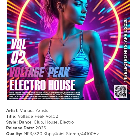
/
Pop
/
Dance
/
Club/
Disco
/
Electronic
/
Electro
drakon-
55
107
0
Dance
,
Club
,
Artist:
Various Artists
House
,
Title:
Voltage Peak Vol.02
Electro
Style:
Dance, Club, House, Electro
Release Date:
2026
Quality:
MP3/320 Kbps/Joint Stereo/44100Hz