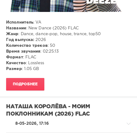
FLAC
,
Dance
,
Исполнитель
: VA
dance-
Название
: New Dance (2026) FLAC
pop
,
Жанр
: Dance, dance-pop, house, trance, top50
house
,
Год выпуска:
2026
trance
,
Количество треков
: 50
top50
Время звучания
: 02:25:13
Формат
: FLAC
Качество
: Lossless
Размер
: 1.05 GB
ПОДРОБНЕЕ
НАТАША КОРОЛЁВА - МОИМ
ПОКЛОННИКАМ (2026) FLAC
8-05-2026, 17:16