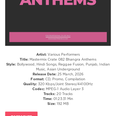
/
Cubaton
/
Dancehal
/
Bachata
/
Разные
жанры
/
Different
Artist:
Various Performers
genres
Title:
Mastermix Crate 082 Bhangra Anthems
Style:
Bollywood, Hindi Songs, Reggae Fusion, Punjab, Indian
levelsound
Music, Asian Underground
93
Release Date:
25 March, 2026
Format:
CD, Promo, Compilation
0
Quality:
320 Kbps/Joint Stereo/44100Hz
Codec:
MPEG-1 Audio Layer 3
Mastermix
Tracks:
20 Tracks
Crate
,
Time:
01:23:31 Min
Bhangra
Size:
192 MB
Anthems
,
Mastermix
Music
,