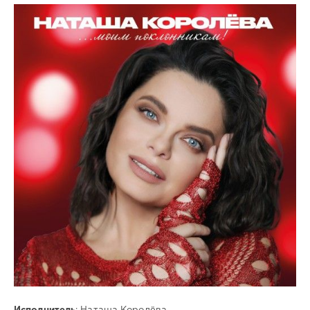
Pop
/
Dance
/
Club/
Disco
ivashka
78
0
FLAC
,
Pop