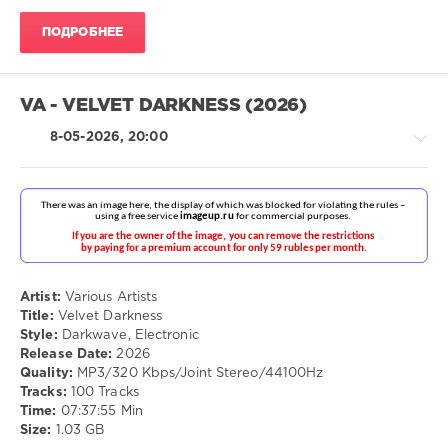
ПОДРОБНЕЕ
VA - VELVET DARKNESS (2026)
8-05-2026, 20:00
Electronic
/
Electro
Artist:
Various Artists
drakon-
Title:
Velvet Darkness
55
Style:
Darkwave, Electronic
Release Date:
2026
81
Quality:
MP3/320 Kbps/Joint Stereo/44100Hz
0
Tracks:
100 Tracks
Time:
07:37:55 Min
Darkwave
,
Size:
1.03 GB
Electronic