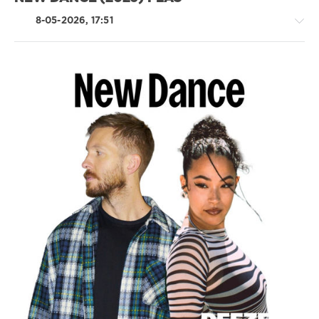
8-05-2026, 17:51
Pop
/
Dance
/
Club/
Disco
/
Trance,Psychedelic
(Psy)
/
Goa
/
House
ivashka
119
0