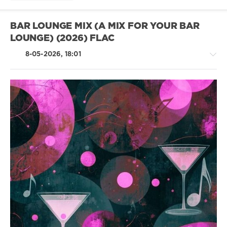
BAR LOUNGE MIX (A MIX FOR YOUR BAR
LOUNGE) (2026) FLAC
8-05-2026, 18:01
Chillout,
Lounge,
Lo-
Fi,
Listening,
Relax,
New
Age
ivashka
144
0