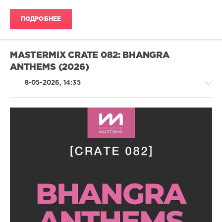
40
,
DJ
ПОДРОБНЕЕ
Leakz
Charts
,
Thundercat
,
Swae
MASTERMIX CRATE 082: BHANGRA
Lee
,
ANTHEMS (2026)
Sexyy
Red
,
8-05-2026, 14:35
Larussell
,
Megan
Thee
Stallion
,
Fetty
Wap
,
Pop
Don
/
Toliver
Dance
/
Club/
Disco
/
Latino
/
Ragga