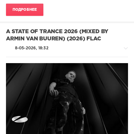
ПОДРОБНЕЕ
A STATE OF TRANCE 2026 (MIXED BY
ARMIN VAN BUUREN) (2026) FLAC
8-05-2026, 18:32
Trance,Psychedelic
(Psy)
/
Goa
ivashka
102
0
FLAC
,