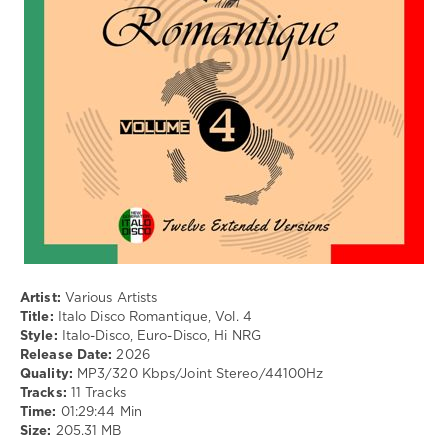
Disco
drakon-
55
96
0
Italo-
Disco
,
Euro-
Disco
,
Hi
NRG
Artist:
Various Artists
Title:
Italo Disco Romantique, Vol. 4
Style:
Italo-Disco, Euro-Disco, Hi NRG
Release Date:
2026
Quality:
MP3/320 Kbps/Joint Stereo/44100Hz
Tracks:
11 Tracks
Time:
01:29:44 Min
Size:
205.31 MB