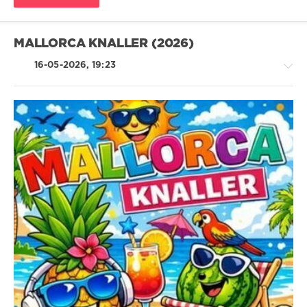
MALLORCA KNALLER (2026)
16-05-2026, 19:23
Pop
/
Dance
/
Club/
Disco
ivashka
64
0
Pop
,
Dance
,