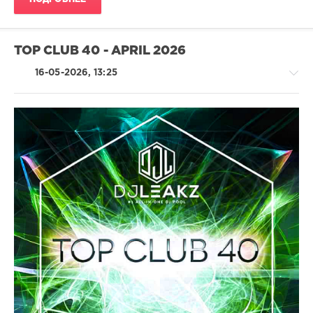
Vecna
,
Stewart
Birch
,
Diskobar
,
TOP CLUB 40 - APRIL 2026
Mark
Coppi
,
16-05-2026, 13:25
Egreta
,
Paolo
Bardelli
House
/
Drum
&
Bass
/
Dubstep
/
Electronic
/
Electro
/
Pop