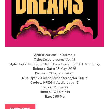
levelsound
84
0
Disco
Dreams
,
LW
Recordings
,
Thunderfunk
,
Save
The
Artist:
Various Performers
Robots
,
Title:
Disco Dreams Vol. 13
Paul
Style:
Indie Dance, Jackin, Disco House, Soulful, Nu Funky
Deighton
,
Release Date:
15 May 2026
Gigi
Format:
CD, Compilation
Croccante
,
Quality:
320 Kbps/Joint Stereo/44100Hz
Disco
Codec:
MPEG-1 Audio Layer 3
Milieu
,
Tracks:
25 Tracks
Ken
Time:
02:04:06 Min
At
Size:
286 MB
Work
,
D.P.V.
,
GooDisco
,
ПОДРОБНЕЕ