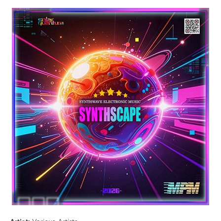
Electronic
/
Electro
drakon-
55
76
0
Electronic
,
Synthwave