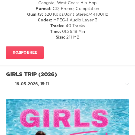
Gangsta, West Coast Hip-Hop
California
,
Format:
CD, Promo, Compilation
Tiffany
Quality:
320 Kbps/Joint Stereo/44100Hz
Fox
,
Codec:
MPEG-1 Audio Layer 3
E-
Tracks:
40 Tracks
40
,
Time:
01:29:18 Min
Nate
Size:
211 MB
Dogg
,
Gorilla
Zoe
,
ПОДРОБНЕЕ
Jack
Harlow
,
Lloyd
Banks
GIRLS TRIP (2026)
16-05-2026, 15:11
Pop
/
Dance
/