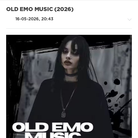
OLD EMO MUSIC (2026)
16-05-2026, 20:43
Pop
/
Dance
/
Club/
Disco
/
Rock,
Alternative
ivashka
86
0
MP3
,