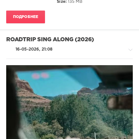
Size:
135 MB
ПОДРОБНЕЕ
ROADTRIP SING ALONG (2026)
16-05-2026, 21:08
Pop
/
Dance
/
Club/
Disco
ivashka
93
0