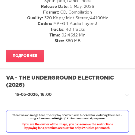
Synth-pop, Dance-Rock
R'n'B
Release Date:
5 May, 2026
/
Format:
CD, Compilation
Soul
Quality:
320 Kbps/Joint Stereo/44100Hz
/
Codec:
MPEG-1 Audio Layer 3
Rap
Tracks:
40 Tracks
/
Time:
02:46:12 Min
Hip
Size:
380 MB
Hop
levelsound
ПОДРОБНЕЕ
88
0
VA - THE UNDERGROUND ELECTRONIC
Wedding
(2026)
Anthems
,
1980s
,
16-05-2026, 16:00
Beatport
Music
,
Beatport
,
Deniece
Williams
,
Duran
House
Duran
,
/