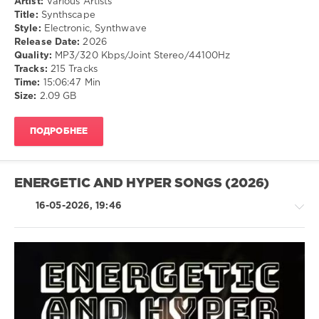
Artist:
Various Artists
Title:
Synthscape
Style:
Electronic, Synthwave
Release Date:
2026
Quality:
MP3/320 Kbps/Joint Stereo/44100Hz
Tracks:
215 Tracks
Time:
15:06:47 Min
Size:
2.09 GB
ПОДРОБНЕЕ
ENERGETIC AND HYPER SONGS (2026)
16-05-2026, 19:46
Pop
/
Dance