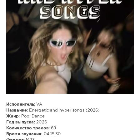
/
Club/
Disco
ivashka
111
0
Pop
,
Dance
,
MP3
Исполнитель
: VA
Название
: Energetic and hyper songs (2026)
Жанр
: Pop, Dance
Год выпуска:
2026
Количество треков
: 69
Время звучания
: 04:15:30