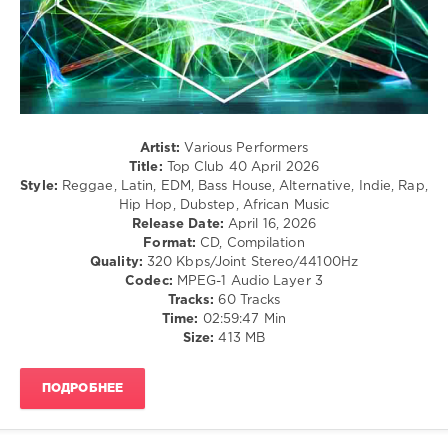
/
Dance
/
Club/
Disco
/
R'n'B
/
Artist:
Various Performers
Soul
Title:
Top Club 40 April 2026
/
Style:
Reggae, Latin, EDM, Bass House, Alternative, Indie, Rap,
Rap
Hip Hop, Dubstep, African Music
/
Release Date:
April 16, 2026
Hip
Format:
CD, Compilation
Hop
Quality:
320 Kbps/Joint Stereo/44100Hz
Codec:
MPEG-1 Audio Layer 3
levelsound
Tracks:
60 Tracks
122
Time:
02:59:47 Min
Size:
413 MB
0
Top
ПОДРОБНЕЕ
Club
40
,
April