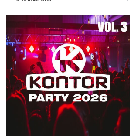
Pop
/
Dance
/
Club/
Disco
ivashka
103
0
Pop
,
Dance
,
MP3