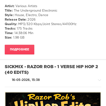
Madonna
,
Pop
Artist:
Various Artists
Rick
/
Title:
The Underground Electronic
James
,
Dance
Style:
House, Electro, Dance
Run
/
Release Date:
2026
Dmc
,
Club/
Quality:
MP3/320 Kbps/Joint Stereo/44100Hz
The
Disco
Tracks:
175 Tracks
Gap
/
Time:
14:38:06 Min
Band
,
Electronic
Size:
1.98 GB
The
/
Pointer
Electro
Sisters
,
ПОДРОБНЕЕ
drakon-
Whitney
55
Houston
101
SICKMIX - RAZOR ROB - 1 VERSE HIP HOP 2
0
(40 EDITS)
House
,
16-05-2026, 15:38
Electro
,
Dance
R'n'B