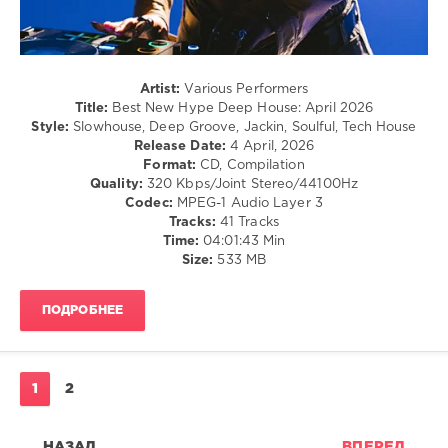
District
,
Kevin
Yost
,
Crew
Artist:
Various Performers
Deep
,
Title:
Best New Hype Deep House: April 2026
Milo
Style:
Slowhouse, Deep Groove, Jackin, Soulful, Tech House
Jansen
,
Release Date:
4 April, 2026
Oliver
Format:
CD, Compilation
Knight
,
Quality:
320 Kbps/Joint Stereo/44100Hz
Anna-
Codec:
MPEG-1 Audio Layer 3
Marie
Tracks:
41 Tracks
Johnson
,
Time:
04:01:43 Min
Saison
,
Size:
533 MB
Rimarkable
,
Tom
Marvin
ПОДРОБНЕЕ
1
2
НАЗАД
ВПЕРЕД