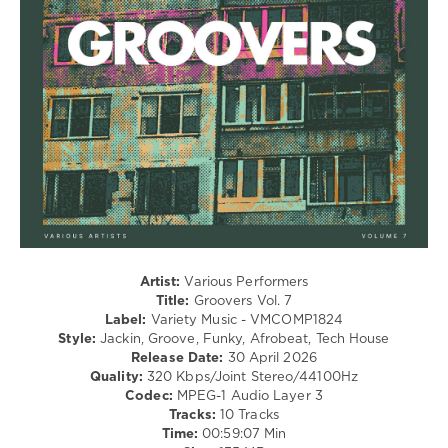
Electro
levelsound
89
0
Groovers
,
splonie
,
Diego
Serrao
,
Skygroover
,
Gabriele
Ranucci
,
jeaneiffel
,
Artist:
Various Performers
Kane
Title:
Groovers Vol. 7
Reyna
,
Label:
Variety Music - VMCOMP1824
Blaze
Style:
Jackin, Groove, Funky, Afrobeat, Tech House
Orange
,
Release Date:
30 April 2026
ReallyDEREK
,
Quality:
320 Kbps/Joint Stereo/44100Hz
EverMode
,
Codec:
MPEG-1 Audio Layer 3
MRRON
,
Tracks:
10 Tracks
Spielmann
Time:
00:59:07 Min