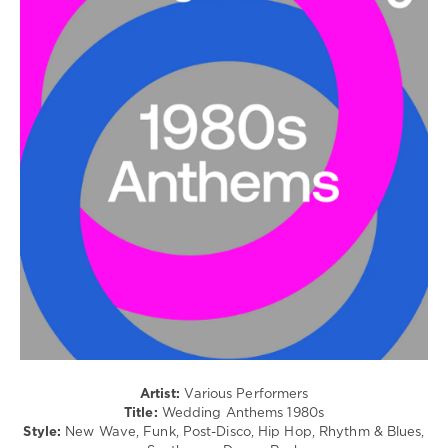
Country
/
Folk
/
Pop
/
Dance
/
Club/
Disco
/
Rock,
Alternative
/
Jazz
/
Blues
/
Swing
/
Ballad
Artist:
Various Performers
/
Title:
Wedding Anthems 1980s
Lyric
Style:
New Wave, Funk, Post-Disco, Hip Hop, Rhythm & Blues,
/