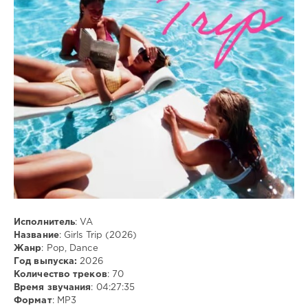
Club/
Disco
ivashka
83
0
Pop
,
Dance
,
MP3
Исполнитель
: VA
Название
: Girls Trip (2026)
Жанр
: Pop, Dance
Год выпуска:
2026
Количество треков
: 70
Время звучания
: 04:27:35
Формат
: MP3